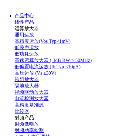
产品中心
线性产品
运算放大器
通用运放
高精度运放(Vos Typ<1mV)
低噪声运放
低功耗运放
高速运算放大器 (-3dB BW ≥ 50MHz)
低偏置电流运放 (Ib Typ <10pA)
高压运放 (Vs ≥30V)
跨阻放大器
隔地放大器
视频驱动放大器
电流检测放大器
高精度基准源
比较器
射频产品
射频低噪放
射频功率检测