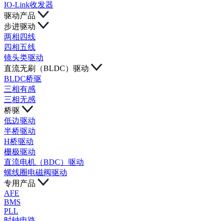
IO-Link收发器
驱动产品
步进驱动
两相四线
四相五线
镜头类驱动
直流无刷（BLDC）驱动
BLDC桥驱
三相有感
三相无感
桥驱
低边驱动
半桥驱动
H桥驱动
栅极驱动
直流电机（BDC）驱动
螺线圈电磁阀驱动
专用产品
AFE
BMS
PLL
时钟电路