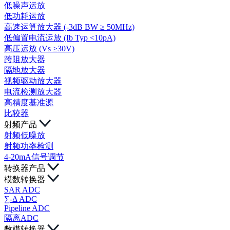
低噪声运放
低功耗运放
高速运算放大器 (-3dB BW ≥ 50MHz)
低偏置电流运放 (Ib Typ <10pA)
高压运放 (Vs ≥30V)
跨阻放大器
隔地放大器
视频驱动放大器
电流检测放大器
高精度基准源
比较器
射频产品
射频低噪放
射频功率检测
4-20mA信号调节
转换器产品
模数转换器
SAR ADC
∑-Δ ADC
Pipeline ADC
隔离ADC
数模转换器