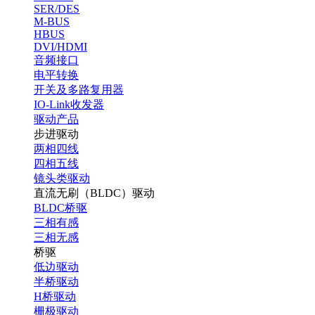
SER/DES
M-BUS
HBUS
DVI/HDMI
音频接口
电平转换
开关及多路复用器
IO-Link收发器
驱动产品
步进驱动
两相四线
四相五线
镜头类驱动
直流无刷（BLDC）驱动
BLDC桥驱
三相有感
三相无感
桥驱
低边驱动
半桥驱动
H桥驱动
栅极驱动