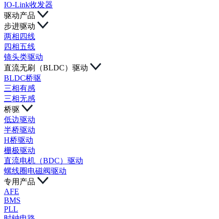
IO-Link收发器
驱动产品
步进驱动
两相四线
四相五线
镜头类驱动
直流无刷（BLDC）驱动
BLDC桥驱
三相有感
三相无感
桥驱
低边驱动
半桥驱动
H桥驱动
栅极驱动
直流电机（BDC）驱动
螺线圈电磁阀驱动
专用产品
AFE
BMS
PLL
时钟电路