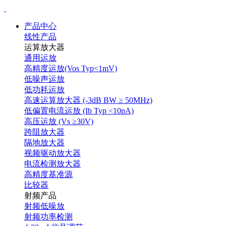
产品中心
线性产品
运算放大器
通用运放
高精度运放(Vos Typ<1mV)
低噪声运放
低功耗运放
高速运算放大器 (-3dB BW ≥ 50MHz)
低偏置电流运放 (Ib Typ <10pA)
高压运放 (Vs ≥30V)
跨阻放大器
隔地放大器
视频驱动放大器
电流检测放大器
高精度基准源
比较器
射频产品
射频低噪放
射频功率检测