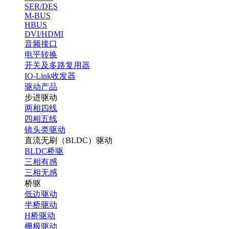
SER/DES
M-BUS
HBUS
DVI/HDMI
音频接口
电平转换
开关及多路复用器
IO-Link收发器
驱动产品
步进驱动
两相四线
四相五线
镜头类驱动
直流无刷（BLDC）驱动
BLDC桥驱
三相有感
三相无感
桥驱
低边驱动
半桥驱动
H桥驱动
栅极驱动