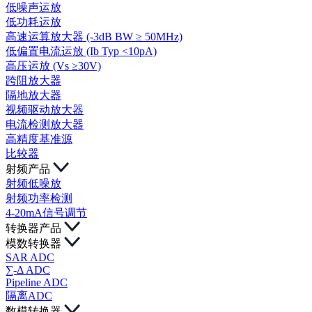
低噪声运放
低功耗运放
高速运算放大器 (-3dB BW ≥ 50MHz)
低偏置电流运放 (Ib Typ <10pA)
高压运放 (Vs ≥30V)
跨阻放大器
隔地放大器
视频驱动放大器
电流检测放大器
高精度基准源
比较器
射频产品
射频低噪放
射频功率检测
4-20mA信号调节
转换器产品
模数转换器
SAR ADC
∑-Δ ADC
Pipeline ADC
隔离ADC
数模转换器