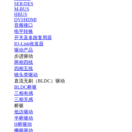
SER/DES
M-BUS
HBUS
DVI/HDMI
音频接口
电平转换
开关及多路复用器
IO-Link收发器
驱动产品
步进驱动
两相四线
四相五线
镜头类驱动
直流无刷（BLDC）驱动
BLDC桥驱
三相有感
三相无感
桥驱
低边驱动
半桥驱动
H桥驱动
栅极驱动