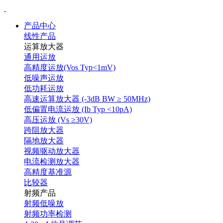
产品中心
线性产品
运算放大器
通用运放
高精度运放(Vos Typ<1mV)
低噪声运放
低功耗运放
高速运算放大器 (-3dB BW ≥ 50MHz)
低偏置电流运放 (Ib Typ <10pA)
高压运放 (Vs ≥30V)
跨阻放大器
隔地放大器
视频驱动放大器
电流检测放大器
高精度基准源
比较器
射频产品
射频低噪放
射频功率检测