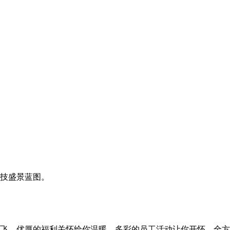
技盛景蓝图。
飞，优厚的福利关怀给你温暖，多彩的员工活动让你开怀，全方