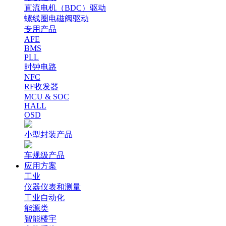
直流电机（BDC）驱动
螺线圈电磁阀驱动
专用产品
AFE
BMS
PLL
时钟电路
NFC
RF收发器
MCU & SOC
HALL
OSD
小型封装产品
车规级产品
应用方案
工业
仪器仪表和测量
工业自动化
能源类
智能楼宇