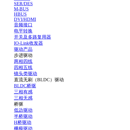
SER/DES
M-BUS
HBUS
DVI/HDMI
音频接口
电平转换
开关及多路复用器
IO-Link收发器
驱动产品
步进驱动
两相四线
四相五线
镜头类驱动
直流无刷（BLDC）驱动
BLDC桥驱
三相有感
三相无感
桥驱
低边驱动
半桥驱动
H桥驱动
栅极驱动