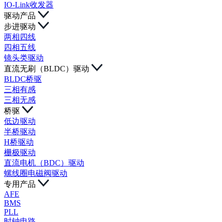
IO-Link收发器
驱动产品
步进驱动
两相四线
四相五线
镜头类驱动
直流无刷（BLDC）驱动
BLDC桥驱
三相有感
三相无感
桥驱
低边驱动
半桥驱动
H桥驱动
栅极驱动
直流电机（BDC）驱动
螺线圈电磁阀驱动
专用产品
AFE
BMS
PLL
时钟电路