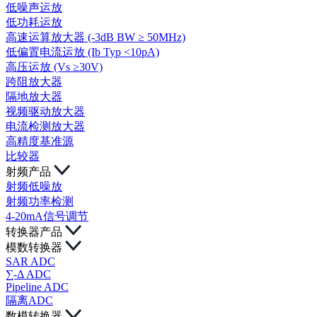
低噪声运放
低功耗运放
高速运算放大器 (-3dB BW ≥ 50MHz)
低偏置电流运放 (Ib Typ <10pA)
高压运放 (Vs ≥30V)
跨阻放大器
隔地放大器
视频驱动放大器
电流检测放大器
高精度基准源
比较器
射频产品
射频低噪放
射频功率检测
4-20mA信号调节
转换器产品
模数转换器
SAR ADC
∑-Δ ADC
Pipeline ADC
隔离ADC
数模转换器