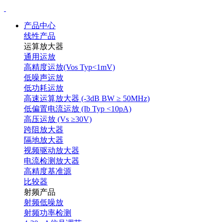
产品中心
线性产品
运算放大器
通用运放
高精度运放(Vos Typ<1mV)
低噪声运放
低功耗运放
高速运算放大器 (-3dB BW ≥ 50MHz)
低偏置电流运放 (Ib Typ <10pA)
高压运放 (Vs ≥30V)
跨阻放大器
隔地放大器
视频驱动放大器
电流检测放大器
高精度基准源
比较器
射频产品
射频低噪放
射频功率检测