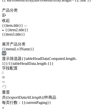
{{ idProMenuArray[idProMenuArray.length - 1]?.title }}
产品分类
收起
{{item.title}}
{{item2.title}}
{{item3.title}}
展开产品分类
{{menuLv3Name}}
显示筛选器{{tableHeadDataComputed.length-
1}}/{{tableHeadData.length-1}}
字段配置
重置
共
{{exportDataAll.length}}
件商品
每页行数：{{currentPaging}}