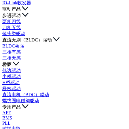
IO-Link收发器
驱动产品
步进驱动
两相四线
四相五线
镜头类驱动
直流无刷（BLDC）驱动
BLDC桥驱
三相有感
三相无感
桥驱
低边驱动
半桥驱动
H桥驱动
栅极驱动
直流电机（BDC）驱动
螺线圈电磁阀驱动
专用产品
AFE
BMS
PLL
时钟电路