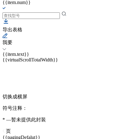
{{item.num}}
导出表格
我要
{{item.text}}
{{virtualScrollTotalWidth}}
切换成横屏
符号注释：
* —暂未提供此封装
页
{{pagingDefalut}}