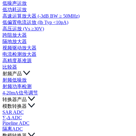
低噪声运放
低功耗运放
高速运算放大器 (-3dB BW ≥ 50MHz)
低偏置电流运放 (Ib Typ <10pA)
高压运放 (Vs ≥30V)
跨阻放大器
隔地放大器
视频驱动放大器
电流检测放大器
高精度基准源
比较器
射频产品
射频低噪放
射频功率检测
4-20mA信号调节
转换器产品
模数转换器
SAR ADC
∑-Δ ADC
Pipeline ADC
隔离ADC
数模转换器