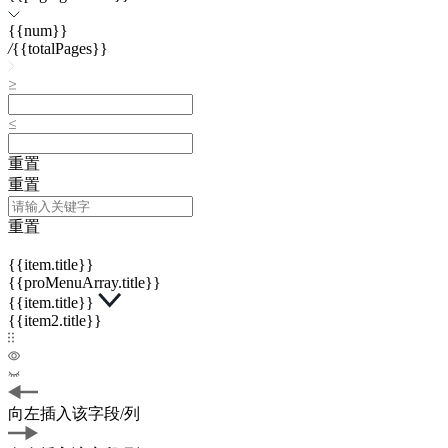
{{num}}
/
{{totalPages}}
重置
重置
重置
{{item.title}}
{{proMenuArray.title}}
{{item.title}}
{{item2.title}}
向左插入该字段/列