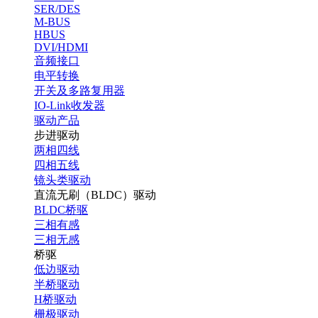
SER/DES
M-BUS
HBUS
DVI/HDMI
音频接口
电平转换
开关及多路复用器
IO-Link收发器
驱动产品
步进驱动
两相四线
四相五线
镜头类驱动
直流无刷（BLDC）驱动
BLDC桥驱
三相有感
三相无感
桥驱
低边驱动
半桥驱动
H桥驱动
栅极驱动