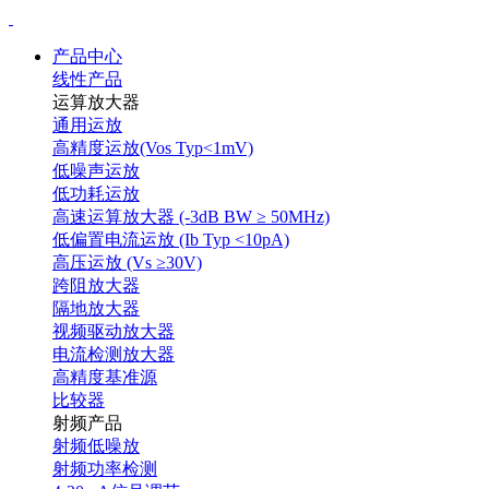
产品中心
线性产品
运算放大器
通用运放
高精度运放(Vos Typ<1mV)
低噪声运放
低功耗运放
高速运算放大器 (-3dB BW ≥ 50MHz)
低偏置电流运放 (Ib Typ <10pA)
高压运放 (Vs ≥30V)
跨阻放大器
隔地放大器
视频驱动放大器
电流检测放大器
高精度基准源
比较器
射频产品
射频低噪放
射频功率检测