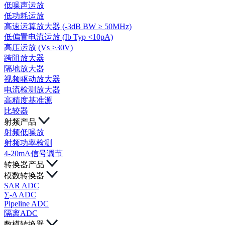
低噪声运放
低功耗运放
高速运算放大器 (-3dB BW ≥ 50MHz)
低偏置电流运放 (Ib Typ <10pA)
高压运放 (Vs ≥30V)
跨阻放大器
隔地放大器
视频驱动放大器
电流检测放大器
高精度基准源
比较器
射频产品
射频低噪放
射频功率检测
4-20mA信号调节
转换器产品
模数转换器
SAR ADC
∑-Δ ADC
Pipeline ADC
隔离ADC
数模转换器