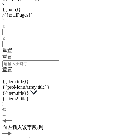
{{num}}
/
{{totalPages}}
重置
重置
重置
{{item.title}}
{{proMenuArray.title}}
{{item.title}}
{{item2.title}}
向左插入该字段/列