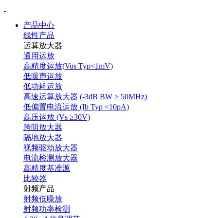
产品中心
线性产品
运算放大器
通用运放
高精度运放(Vos Typ<1mV)
低噪声运放
低功耗运放
高速运算放大器 (-3dB BW ≥ 50MHz)
低偏置电流运放 (Ib Typ <10pA)
高压运放 (Vs ≥30V)
跨阻放大器
隔地放大器
视频驱动放大器
电流检测放大器
高精度基准源
比较器
射频产品
射频低噪放
射频功率检测