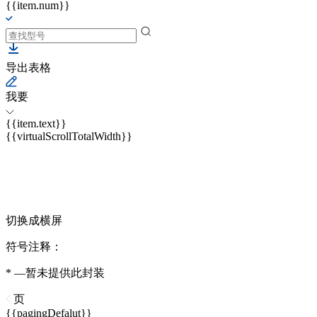
{{item.num}}
导出表格
我要
{{item.text}}
{{virtualScrollTotalWidth}}
切换成横屏
符号注释：
* —暂未提供此封装
页
{{pagingDefalut}}