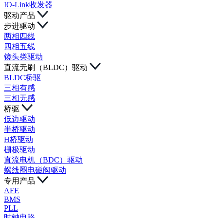
IO-Link收发器
驱动产品
步进驱动
两相四线
四相五线
镜头类驱动
直流无刷（BLDC）驱动
BLDC桥驱
三相有感
三相无感
桥驱
低边驱动
半桥驱动
H桥驱动
栅极驱动
直流电机（BDC）驱动
螺线圈电磁阀驱动
专用产品
AFE
BMS
PLL
时钟电路