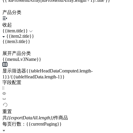
{{ idProMenuArray[idProMenuArray.length - 1]?.title }}
产品分类
收起
{{item.title}}
{{item2.title}}
{{item3.title}}
展开产品分类
{{menuLv3Name}}
显示筛选器{{tableHeadDataComputed.length-
1}}/{{tableHeadData.length-1}}
字段配置
重置
共
{{exportDataAll.length}}
件商品
每页行数：{{currentPaging}}