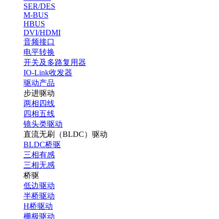
SER/DES
M-BUS
HBUS
DVI/HDMI
音频接口
电平转换
开关及多路复用器
IO-Link收发器
驱动产品
步进驱动
两相四线
四相五线
镜头类驱动
直流无刷（BLDC）驱动
BLDC桥驱
三相有感
三相无感
桥驱
低边驱动
半桥驱动
H桥驱动
栅极驱动