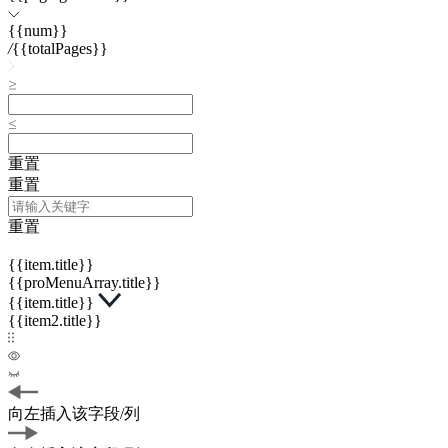
{{num}}
/
{{totalPages}}
重置
重置
重置
{{item.title}}
{{proMenuArray.title}}
{{item.title}}
{{item2.title}}
向左插入该字段/列