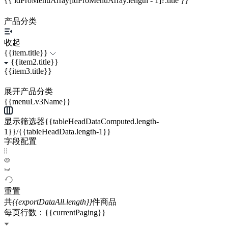
{{ idProMenuArray[idProMenuArray.length - 1]?.title }}
产品分类
收起
{{item.title}}
{{item2.title}}
{{item3.title}}
展开产品分类
{{menuLv3Name}}
显示筛选器{{tableHeadDataComputed.length-
1}}/{{tableHeadData.length-1}}
字段配置
重置
共
{{exportDataAll.length}}
件商品
每页行数：{{currentPaging}}