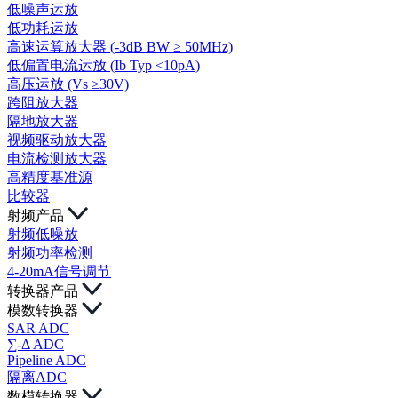
低噪声运放
低功耗运放
高速运算放大器 (-3dB BW ≥ 50MHz)
低偏置电流运放 (Ib Typ <10pA)
高压运放 (Vs ≥30V)
跨阻放大器
隔地放大器
视频驱动放大器
电流检测放大器
高精度基准源
比较器
射频产品
射频低噪放
射频功率检测
4-20mA信号调节
转换器产品
模数转换器
SAR ADC
∑-Δ ADC
Pipeline ADC
隔离ADC
数模转换器