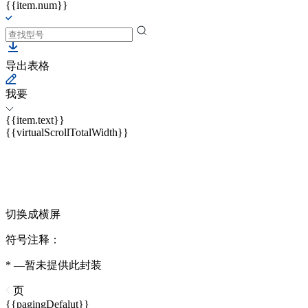
{{item.num}}
导出表格
我要
{{item.text}}
{{virtualScrollTotalWidth}}
切换成横屏
符号注释：
* —暂未提供此封装
页
{{pagingDefalut}}