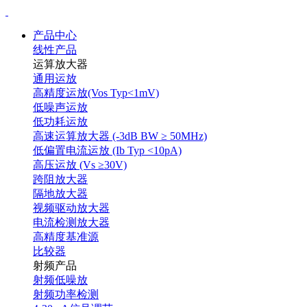
产品中心
线性产品
运算放大器
通用运放
高精度运放(Vos Typ<1mV)
低噪声运放
低功耗运放
高速运算放大器 (-3dB BW ≥ 50MHz)
低偏置电流运放 (Ib Typ <10pA)
高压运放 (Vs ≥30V)
跨阻放大器
隔地放大器
视频驱动放大器
电流检测放大器
高精度基准源
比较器
射频产品
射频低噪放
射频功率检测