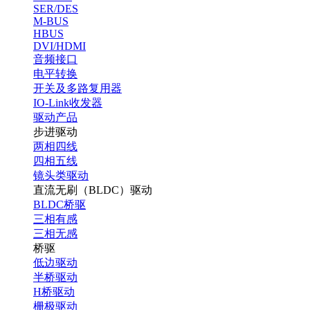
SER/DES
M-BUS
HBUS
DVI/HDMI
音频接口
电平转换
开关及多路复用器
IO-Link收发器
驱动产品
步进驱动
两相四线
四相五线
镜头类驱动
直流无刷（BLDC）驱动
BLDC桥驱
三相有感
三相无感
桥驱
低边驱动
半桥驱动
H桥驱动
栅极驱动