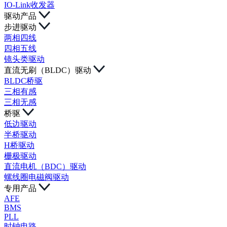
IO-Link收发器
驱动产品
步进驱动
两相四线
四相五线
镜头类驱动
直流无刷（BLDC）驱动
BLDC桥驱
三相有感
三相无感
桥驱
低边驱动
半桥驱动
H桥驱动
栅极驱动
直流电机（BDC）驱动
螺线圈电磁阀驱动
专用产品
AFE
BMS
PLL
时钟电路