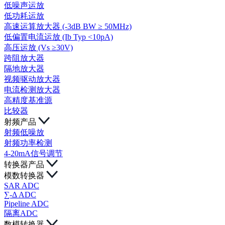
低噪声运放
低功耗运放
高速运算放大器 (-3dB BW ≥ 50MHz)
低偏置电流运放 (Ib Typ <10pA)
高压运放 (Vs ≥30V)
跨阻放大器
隔地放大器
视频驱动放大器
电流检测放大器
高精度基准源
比较器
射频产品
射频低噪放
射频功率检测
4-20mA信号调节
转换器产品
模数转换器
SAR ADC
∑-Δ ADC
Pipeline ADC
隔离ADC
数模转换器