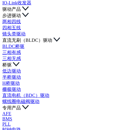
IO-Link收发器
驱动产品
步进驱动
两相四线
四相五线
镜头类驱动
直流无刷（BLDC）驱动
BLDC桥驱
三相有感
三相无感
桥驱
低边驱动
半桥驱动
H桥驱动
栅极驱动
直流电机（BDC）驱动
螺线圈电磁阀驱动
专用产品
AFE
BMS
PLL
时钟电路