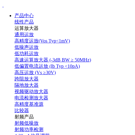
产品中心
线性产品
运算放大器
通用运放
高精度运放(Vos Typ<1mV)
低噪声运放
低功耗运放
高速运算放大器 (-3dB BW ≥ 50MHz)
低偏置电流运放 (Ib Typ <10pA)
高压运放 (Vs ≥30V)
跨阻放大器
隔地放大器
视频驱动放大器
电流检测放大器
高精度基准源
比较器
射频产品
射频低噪放
射频功率检测