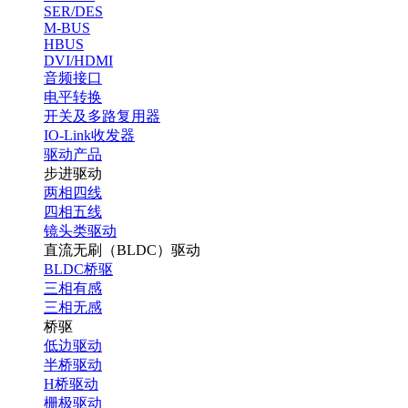
SER/DES
M-BUS
HBUS
DVI/HDMI
音频接口
电平转换
开关及多路复用器
IO-Link收发器
驱动产品
步进驱动
两相四线
四相五线
镜头类驱动
直流无刷（BLDC）驱动
BLDC桥驱
三相有感
三相无感
桥驱
低边驱动
半桥驱动
H桥驱动
栅极驱动