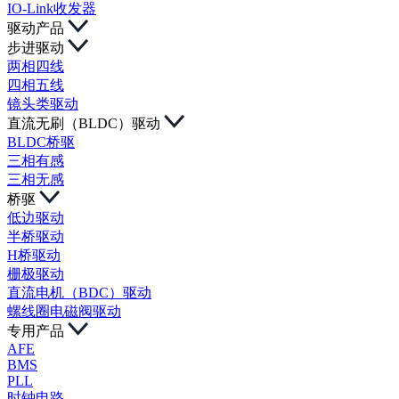
IO-Link收发器
驱动产品
步进驱动
两相四线
四相五线
镜头类驱动
直流无刷（BLDC）驱动
BLDC桥驱
三相有感
三相无感
桥驱
低边驱动
半桥驱动
H桥驱动
栅极驱动
直流电机（BDC）驱动
螺线圈电磁阀驱动
专用产品
AFE
BMS
PLL
时钟电路