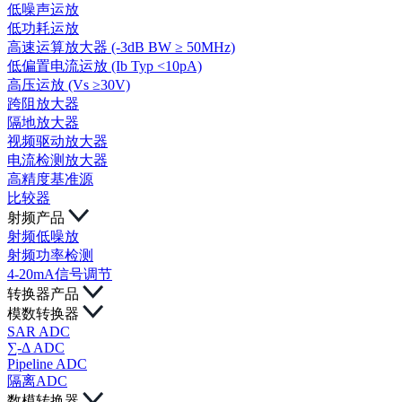
低噪声运放
低功耗运放
高速运算放大器 (-3dB BW ≥ 50MHz)
低偏置电流运放 (Ib Typ <10pA)
高压运放 (Vs ≥30V)
跨阻放大器
隔地放大器
视频驱动放大器
电流检测放大器
高精度基准源
比较器
射频产品
射频低噪放
射频功率检测
4-20mA信号调节
转换器产品
模数转换器
SAR ADC
∑-Δ ADC
Pipeline ADC
隔离ADC
数模转换器