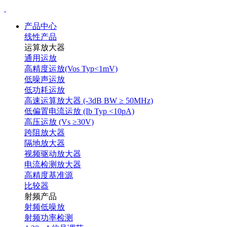
产品中心
线性产品
运算放大器
通用运放
高精度运放(Vos Typ<1mV)
低噪声运放
低功耗运放
高速运算放大器 (-3dB BW ≥ 50MHz)
低偏置电流运放 (Ib Typ <10pA)
高压运放 (Vs ≥30V)
跨阻放大器
隔地放大器
视频驱动放大器
电流检测放大器
高精度基准源
比较器
射频产品
射频低噪放
射频功率检测