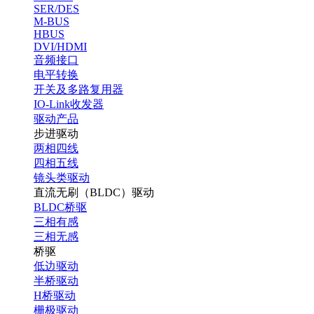
SER/DES
M-BUS
HBUS
DVI/HDMI
音频接口
电平转换
开关及多路复用器
IO-Link收发器
驱动产品
步进驱动
两相四线
四相五线
镜头类驱动
直流无刷（BLDC）驱动
BLDC桥驱
三相有感
三相无感
桥驱
低边驱动
半桥驱动
H桥驱动
栅极驱动