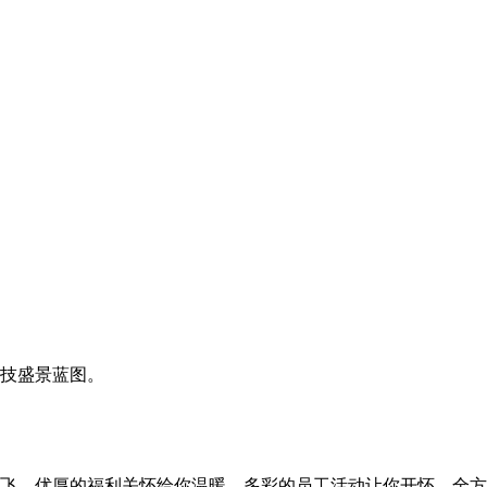
技盛景蓝图。
飞，优厚的福利关怀给你温暖，多彩的员工活动让你开怀，全方