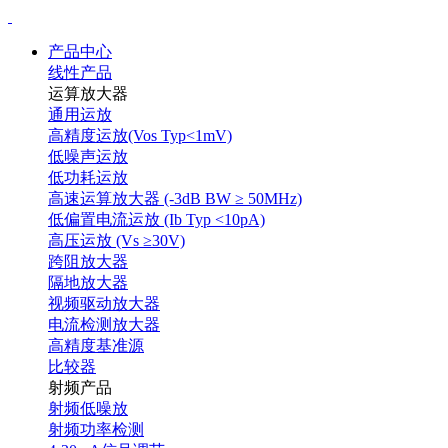
产品中心
线性产品
运算放大器
通用运放
高精度运放(Vos Typ<1mV)
低噪声运放
低功耗运放
高速运算放大器 (-3dB BW ≥ 50MHz)
低偏置电流运放 (Ib Typ <10pA)
高压运放 (Vs ≥30V)
跨阻放大器
隔地放大器
视频驱动放大器
电流检测放大器
高精度基准源
比较器
射频产品
射频低噪放
射频功率检测