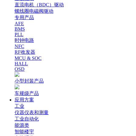
直流电机（BDC）驱动
螺线圈电磁阀驱动
专用产品
AFE
BMS
PLL
时钟电路
NFC
RF收发器
MCU & SOC
HALL
OSD
小型封装产品
车规级产品
应用方案
工业
仪器仪表和测量
工业自动化
能源类
智能楼宇