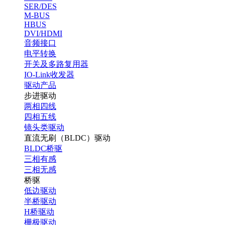
SER/DES
M-BUS
HBUS
DVI/HDMI
音频接口
电平转换
开关及多路复用器
IO-Link收发器
驱动产品
步进驱动
两相四线
四相五线
镜头类驱动
直流无刷（BLDC）驱动
BLDC桥驱
三相有感
三相无感
桥驱
低边驱动
半桥驱动
H桥驱动
栅极驱动