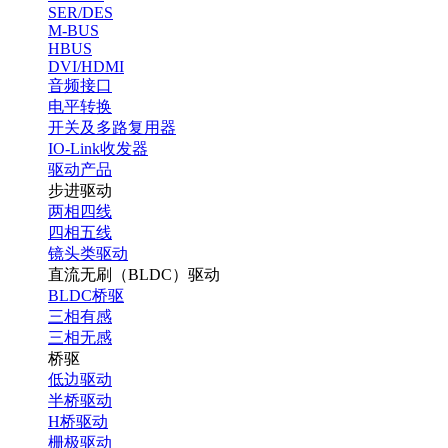
SER/DES
M-BUS
HBUS
DVI/HDMI
音频接口
电平转换
开关及多路复用器
IO-Link收发器
驱动产品
步进驱动
两相四线
四相五线
镜头类驱动
直流无刷（BLDC）驱动
BLDC桥驱
三相有感
三相无感
桥驱
低边驱动
半桥驱动
H桥驱动
栅极驱动