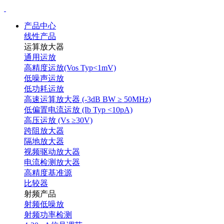
产品中心
线性产品
运算放大器
通用运放
高精度运放(Vos Typ<1mV)
低噪声运放
低功耗运放
高速运算放大器 (-3dB BW ≥ 50MHz)
低偏置电流运放 (Ib Typ <10pA)
高压运放 (Vs ≥30V)
跨阻放大器
隔地放大器
视频驱动放大器
电流检测放大器
高精度基准源
比较器
射频产品
射频低噪放
射频功率检测