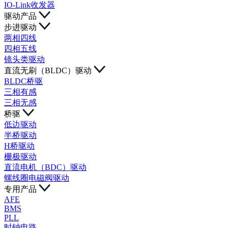
IO-Link收发器
驱动产品
步进驱动
两相四线
四相五线
镜头类驱动
直流无刷（BLDC）驱动
BLDC桥驱
三相有感
三相无感
桥驱
低边驱动
半桥驱动
H桥驱动
栅极驱动
直流电机（BDC）驱动
螺线圈电磁阀驱动
专用产品
AFE
BMS
PLL
时钟电路