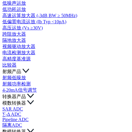
低噪声运放
低功耗运放
高速运算放大器 (-3dB BW ≥ 50MHz)
低偏置电流运放 (Ib Typ <10pA)
高压运放 (Vs ≥30V)
跨阻放大器
隔地放大器
视频驱动放大器
电流检测放大器
高精度基准源
比较器
射频产品
射频低噪放
射频功率检测
4-20mA信号调节
转换器产品
模数转换器
SAR ADC
∑-Δ ADC
Pipeline ADC
隔离ADC
数模转换器