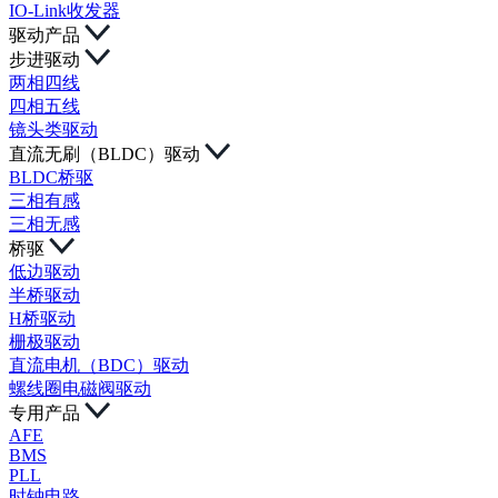
IO-Link收发器
驱动产品
步进驱动
两相四线
四相五线
镜头类驱动
直流无刷（BLDC）驱动
BLDC桥驱
三相有感
三相无感
桥驱
低边驱动
半桥驱动
H桥驱动
栅极驱动
直流电机（BDC）驱动
螺线圈电磁阀驱动
专用产品
AFE
BMS
PLL
时钟电路