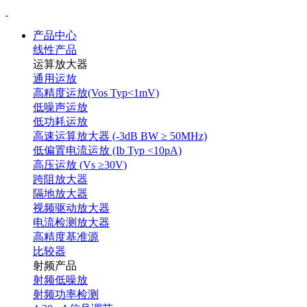
产品中心
线性产品
运算放大器
通用运放
高精度运放(Vos Typ<1mV)
低噪声运放
低功耗运放
高速运算放大器 (-3dB BW ≥ 50MHz)
低偏置电流运放 (Ib Typ <10pA)
高压运放 (Vs ≥30V)
跨阻放大器
隔地放大器
视频驱动放大器
电流检测放大器
高精度基准源
比较器
射频产品
射频低噪放
射频功率检测