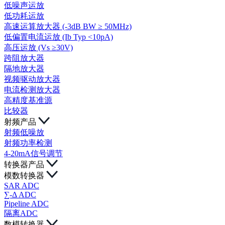
低噪声运放
低功耗运放
高速运算放大器 (-3dB BW ≥ 50MHz)
低偏置电流运放 (Ib Typ <10pA)
高压运放 (Vs ≥30V)
跨阻放大器
隔地放大器
视频驱动放大器
电流检测放大器
高精度基准源
比较器
射频产品
射频低噪放
射频功率检测
4-20mA信号调节
转换器产品
模数转换器
SAR ADC
∑-Δ ADC
Pipeline ADC
隔离ADC
数模转换器