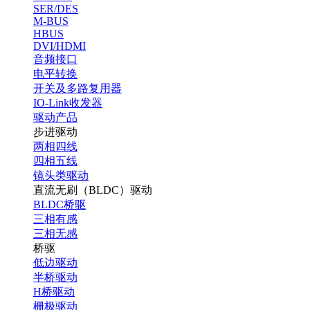
SER/DES
M-BUS
HBUS
DVI/HDMI
音频接口
电平转换
开关及多路复用器
IO-Link收发器
驱动产品
步进驱动
两相四线
四相五线
镜头类驱动
直流无刷（BLDC）驱动
BLDC桥驱
三相有感
三相无感
桥驱
低边驱动
半桥驱动
H桥驱动
栅极驱动