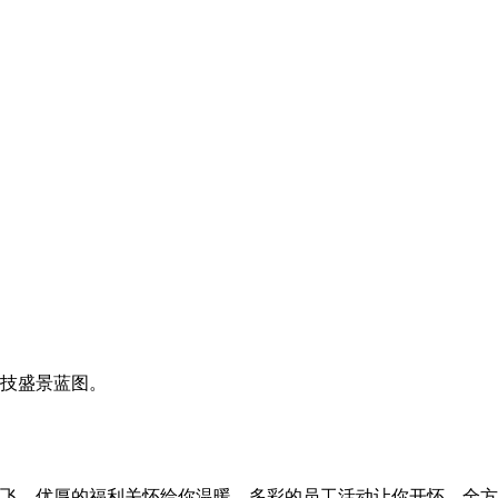
技盛景蓝图。
飞，优厚的福利关怀给你温暖，多彩的员工活动让你开怀，全方