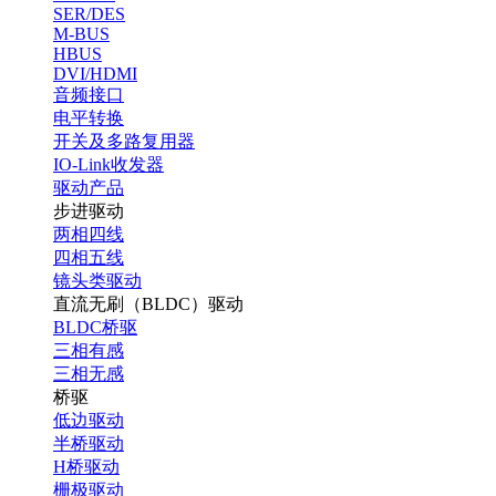
SER/DES
M-BUS
HBUS
DVI/HDMI
音频接口
电平转换
开关及多路复用器
IO-Link收发器
驱动产品
步进驱动
两相四线
四相五线
镜头类驱动
直流无刷（BLDC）驱动
BLDC桥驱
三相有感
三相无感
桥驱
低边驱动
半桥驱动
H桥驱动
栅极驱动