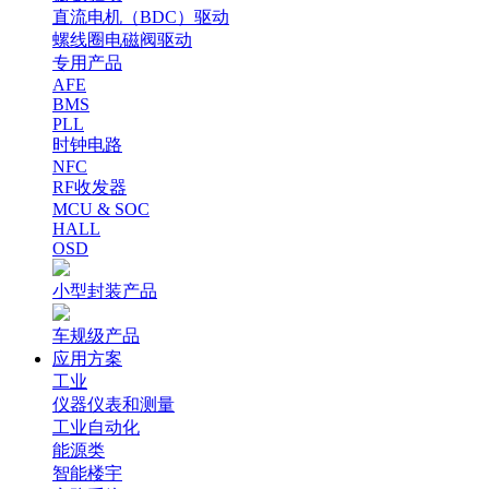
直流电机（BDC）驱动
螺线圈电磁阀驱动
专用产品
AFE
BMS
PLL
时钟电路
NFC
RF收发器
MCU & SOC
HALL
OSD
小型封装产品
车规级产品
应用方案
工业
仪器仪表和测量
工业自动化
能源类
智能楼宇