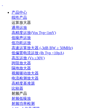
产品中心
线性产品
运算放大器
通用运放
高精度运放(Vos Typ<1mV)
低噪声运放
低功耗运放
高速运算放大器 (-3dB BW ≥ 50MHz)
低偏置电流运放 (Ib Typ <10pA)
高压运放 (Vs ≥30V)
跨阻放大器
隔地放大器
视频驱动放大器
电流检测放大器
高精度基准源
比较器
射频产品
射频低噪放
射频功率检测